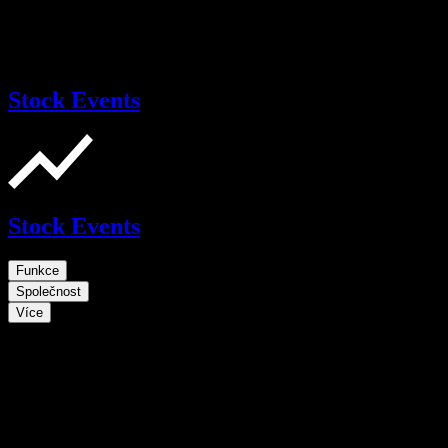
Stock Events
Stock Events
Funkce
Společnost
Více