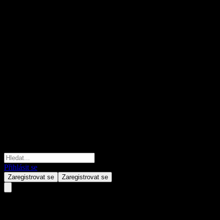
Přihlásit se
Zaregistrovat se
Zaregistrovat se
Intel (INTC) června 01, 2026
Ho