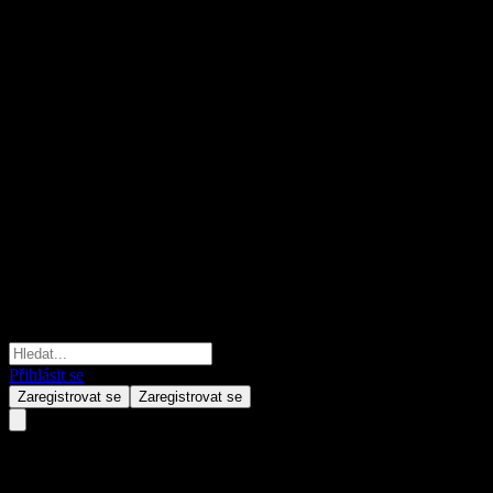
Přihlásit se
Zaregistrovat se
Zaregistrovat se
Zegona Communications