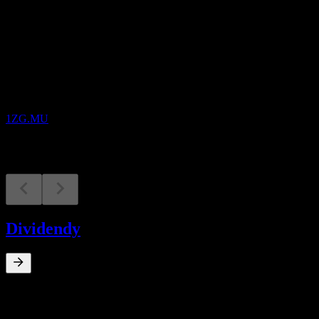
Nadcházející
Výsledky hospodaření
24
NOV
Zegona Communications
1ZG.MU
Dividendy
0
%
Dividendový výnos
Jan 26
€1,86