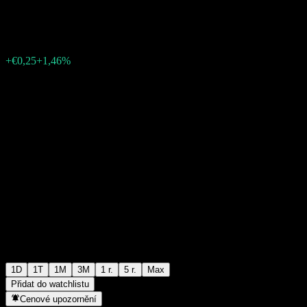
€17,40
153
+€0,25
+1,46%
Thursday 06:02
1D
1T
1M
3M
1 r.
5 r.
Max
Přidat do watchlistu
Cenové upozornění