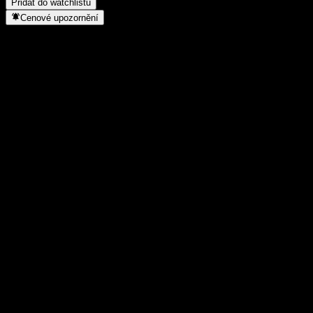
Přidat do watchlistu
Cenové upozornění
Statistiky
Denní maximum
24,97
Denní minimum
24,22
52týdenní maximum
24,97
52týdenní minimum
15,15
Objem obchodů
-
Prům. objem
-
Tržní kap.
0
Poměr P/E
-
Dividendový výnos
-
Dividenda