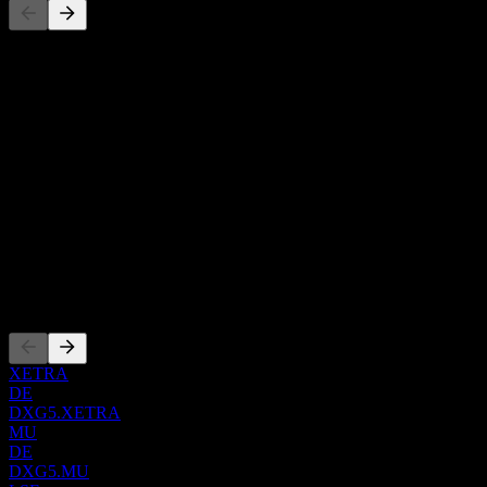
Tento seznam je analýza založená na nedávných tržních událostech.
Nejde o investiční doporučení.
O aplikaci
Show more...
CEO
ISIN
XS2472331995
WKN
000A3GZVL
Zalistování
XETRA
DE
DXG5.XETRA
MU
DE
DXG5.MU