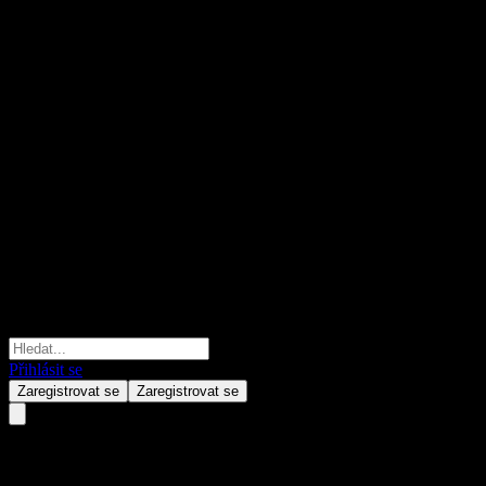
Přihlásit se
Zaregistrovat se
Zaregistrovat se
Leverage Shares 5x Long DAX