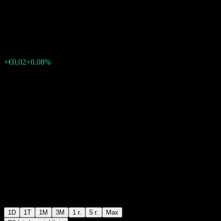
ETP Securities
€24,22
5
+€0,02
+0,08%
Wednesday 11:13
1D
1T
1M
3M
1 r.
5 r.
Max