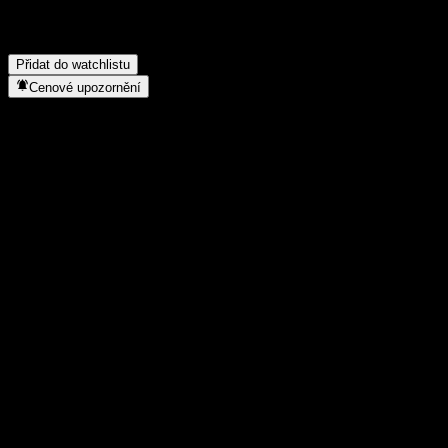
Securities?
▼
Kdy společnost Leverage Shares 5x Long DAX ETP Securities
provedla split akcií?
▼
Přidat do watchlistu
Cenové upozornění