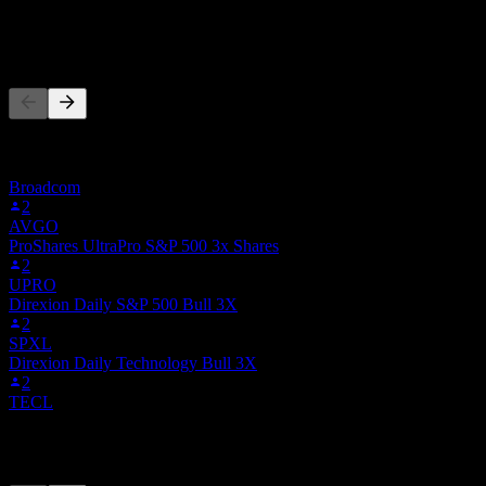
-
Lidé také sledují
Tento seznam vychází ze seznamů sledovaných titulů uživatelů
Stock Events, kteří sledují 3DAX.XETRA. Není to investiční
doporučení.
Broadcom
2
AVGO
ProShares UltraPro S&P 500 3x Shares
2
UPRO
Direxion Daily S&P 500 Bull 3X
2
SPXL
Direxion Daily Technology Bull 3X
2
TECL
Konkurenti