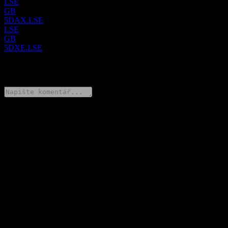
LSE
GB
5DAX.LSE
LSE
GB
5DXE.LSE
0 Comments
Poděl se o svůj názor
FAQ
Jaká je dnes cena akcie společnosti Leverage Shares 5x Long
DAX ETP Securities?
▼
Jaký ticker má akcie společnosti Leverage Shares 5x Long DAX
ETP Securities?
▼
Roste cena akcií společnosti Leverage Shares 5x Long DAX
ETP Securities?
▼
Do jakého sektoru patří Leverage Shares 5x Long DAX ETP