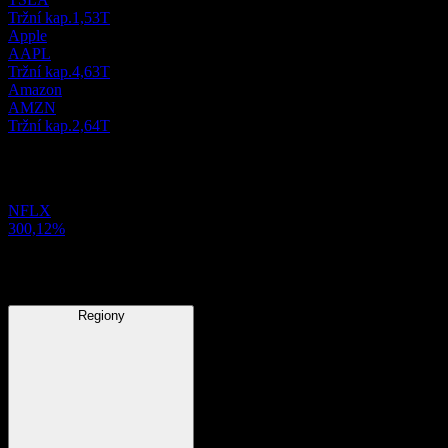
Tržní kap.
1,53T
Apple
AAPL
Tržní kap.
4,63T
Amazon
AMZN
Tržní kap.
2,64T
Držené pozice
NFLX
300,12%
Regiony
Regiony