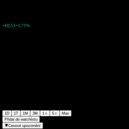
€31,19
14
+€0,53
+1,71%
13:49 Dnes
1D
1T
1M
3M
1 r.
5 r.
Max
Přidat do watchlistu
Cenové upozornění