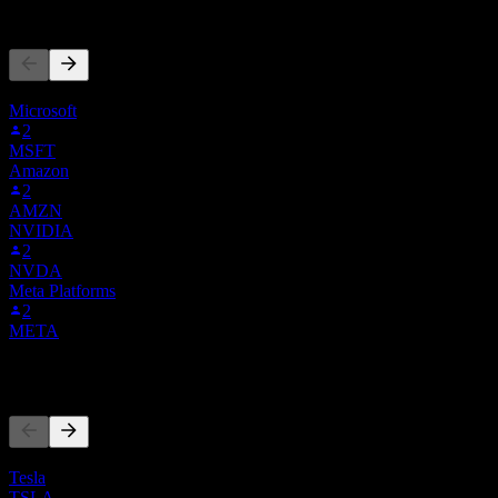
Lidé také sledují
Tento seznam vychází ze seznamů sledovaných titulů uživatelů Stock 
Microsoft
2
MSFT
Amazon
2
AMZN
NVIDIA
2
NVDA
Meta Platforms
2
META
Konkurenti
Tento seznam je analýza založená na nedávných tržních událostech. N
Tesla
TSLA