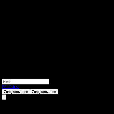
Přihlásit se
Zaregistrovat se
Zaregistrovat se
Leverage Shares 3x Netflix ETP