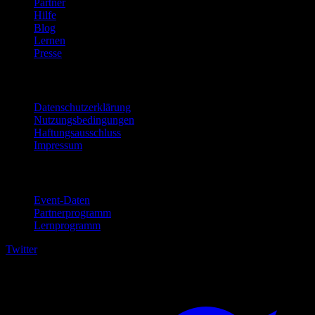
Partner
Hilfe
Blog
Lernen
Presse
Rechtliches
Datenschutzerklärung
Nutzungsbedingungen
Haftungsausschluss
Impressum
Für Unternehmen
Event-Daten
Partnerprogramm
Lernprogramm
Twitter