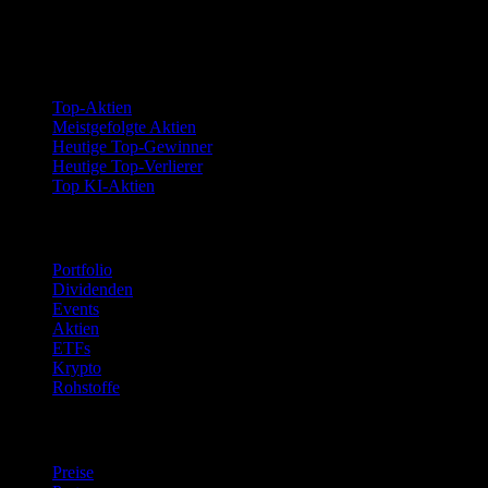
später erneut hinzuzufügen.
Kollektionen
Top-Aktien
Meistgefolgte Aktien
Heutige Top-Gewinner
Heutige Top-Verlierer
Top KI-Aktien
Funktionen
Portfolio
Dividenden
Events
Aktien
ETFs
Krypto
Rohstoffe
company
Preise