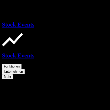
Stock Events
Stock Events
Funktionen
Unternehmen
Mehr