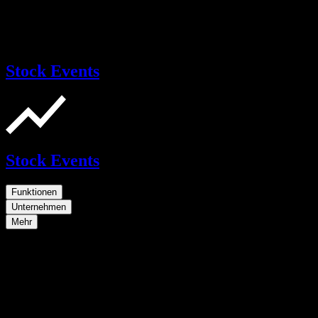
Stock Events
Stock Events
Funktionen
Unternehmen
Mehr