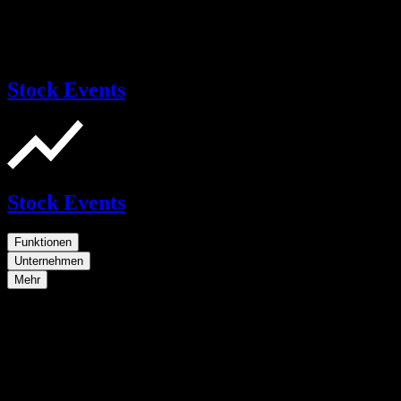
Stock Events
Stock Events
Funktionen
Unternehmen
Mehr