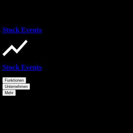
Stock Events
Stock Events
Funktionen
Unternehmen
Mehr