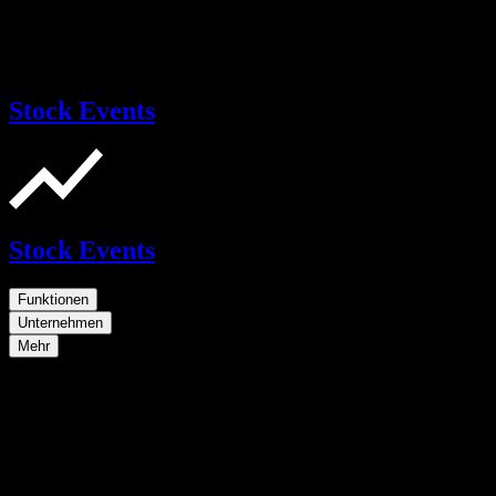
Stock Events
Stock Events
Funktionen
Unternehmen
Mehr