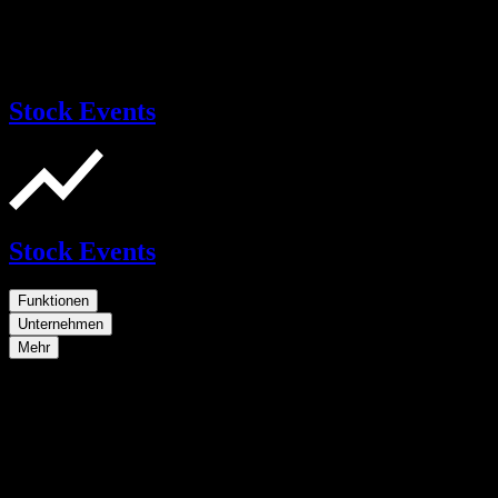
Stock Events
Stock Events
Funktionen
Unternehmen
Mehr