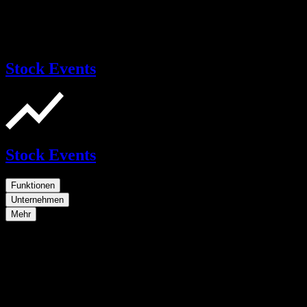
Stock Events
Stock Events
Funktionen
Unternehmen
Mehr