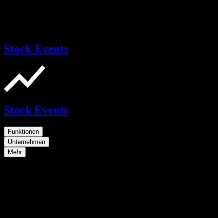
Stock Events
Stock Events
Funktionen
Unternehmen
Mehr