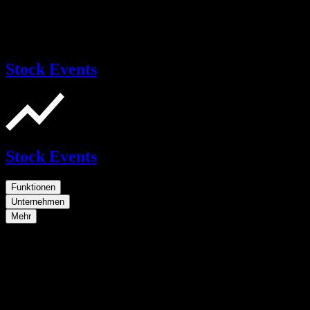
Stock Events
Stock Events
Funktionen
Unternehmen
Mehr