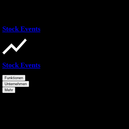
Stock Events
Stock Events
Funktionen
Unternehmen
Mehr