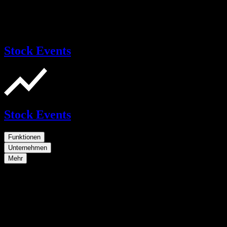
Stock Events
Stock Events
Funktionen
Unternehmen
Mehr