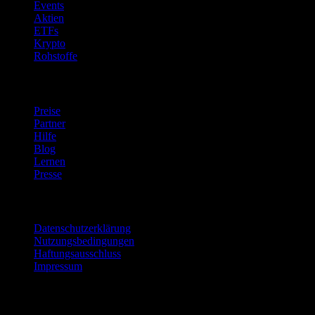
Events
Aktien
ETFs
Krypto
Rohstoffe
company
Preise
Partner
Hilfe
Blog
Lernen
Presse
Rechtliches
Datenschutzerklärung
Nutzungsbedingungen
Haftungsausschluss
Impressum
Für Unternehmen