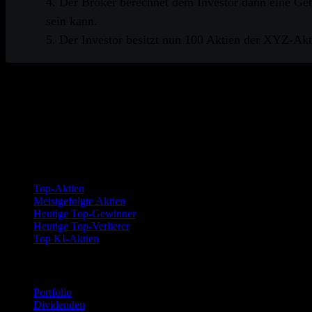
4. Der Broker berechnet dem Investor dann eine Geb
sein kann.
5. Der Investor besitzt nun 100 Aktien der XYZ-Akti
Diese Informationen sind nur zu Bildungszwecken und keine
Handlung. Diese Informationen sind weder individuell noch e
beinhalten Risiken, einschließlich des möglichen Verlusts v
Stock Events garantiert nicht deren Genauigkeit.
Kollektionen
Top-Aktien
Meistgefolgte Aktien
Heutige Top-Gewinner
Heutige Top-Verlierer
Top KI-Aktien
Funktionen
Portfolio
Dividenden