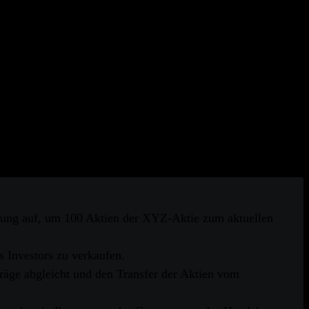
trägen für Aktien, Anleihen und andere Wertpapiere sowie
ren Kunden Gebühren für die von ihnen erbrachten
ellung auf, um 100 Aktien der XYZ-Aktie zum aktuellen
s Investors zu verkaufen.
träge abgleicht und den Transfer der Aktien vom