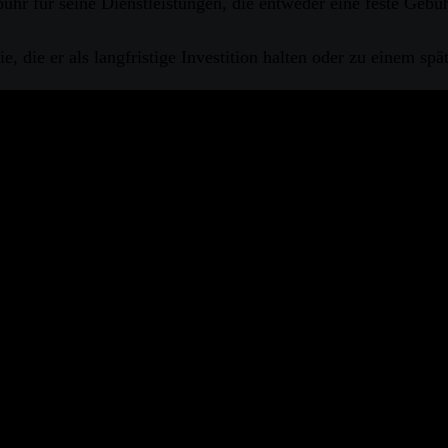
ühr für seine Dienstleistungen, die entweder eine feste Gebü
e, die er als langfristige Investition halten oder zu einem sp
 Empfehlung zum Kauf, Halten oder Verkauf einer Investition
in Forschungsbericht und dürfen nicht als Grundlage für eine
on Kapital. Die Informationen stammen aus Quellen, die zum Ze