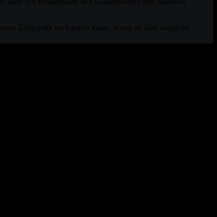
hr oder ein Prozentsatz des Gesamtwerts des Handels
äteren Zeitpunkt verkaufen kann, wenn er dies wünscht.
 oder eines Finanzprodukts oder zur Durchführung einer
 Investitionsentscheidung dienen. Alle Investitionen
itpunkt der Veröffentlichung als zuverlässig gelten, aber