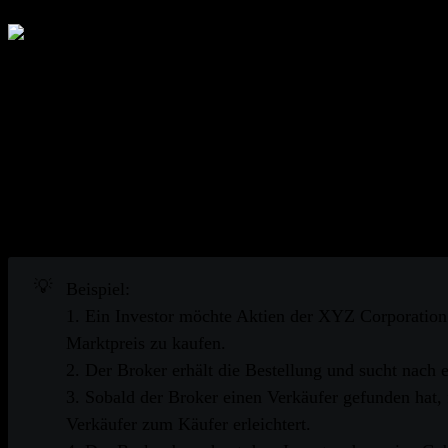
Eine Brokerage ist ein Unternehmen, das als Vermittler zwi
Verständnis von Brokern
Brokerages bieten ihren Kunden eine Reihe von Dienstleist
die Bereitstellung von Anlageberatung und eine Vielzahl v
Dienstleistungen berechnen. Zu den bekanntesten Brokera
💡
Beispiel:
1. Ein Investor möchte Aktien der XYZ Corporation 
Marktpreis zu kaufen.
2. Der Broker erhält die Bestellung und sucht nach 
3. Sobald der Broker einen Verkäufer gefunden hat,
Verkäufer zum Käufer erleichtert.