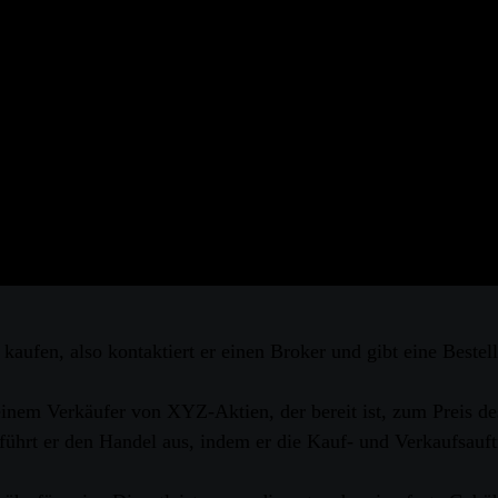
schen Käufern und Verkäufern von Wertpapieren agiert.
ungen an, darunter die Ausführung von Kauf- und Verkaufsauf
on Anlageprodukten. Brokerages verdienen Geld, indem sie ih
ges gehören Charles Schwab, E*TRADE und Fidelity.
kaufen, also kontaktiert er einen Broker und gibt eine Best
einem Verkäufer von XYZ-Aktien, der bereit ist, zum Preis de
 führt er den Handel aus, indem er die Kauf- und Verkaufsauf