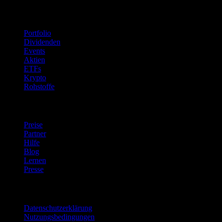
Funktionen
Portfolio
Dividenden
Events
Aktien
ETFs
Krypto
Rohstoffe
company
Preise
Partner
Hilfe
Blog
Lernen
Presse
Rechtliches
Datenschutzerklärung
Nutzungsbedingungen