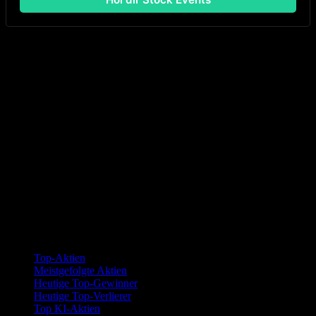
Diese Informationen sind nur zu Bildungszwecken und
keine Empfehlung zum Kauf, Halten oder Verkauf eines
Investments oder Finanzprodukts oder zur Durchführung
einer Handlung. Diese Informationen sind weder
individualisiert noch ein Forschungsbericht und dürfen
nicht als Grundlage für eine Investitionsentscheidung
dienen. Alle Investitionen beinhalten Risiken,
einschließlich des möglichen Verlusts von Kapital.
Informationen stammen aus Quellen, die zum Zeitpunkt der
Veröffentlichung als zuverlässig gelten, aber Stock Events
garantiert nicht deren Genauigkeit.
Kollektionen
Top-Aktien
Meistgefolgte Aktien
Heutige Top-Gewinner
Heutige Top-Verlierer
Top KI-Aktien