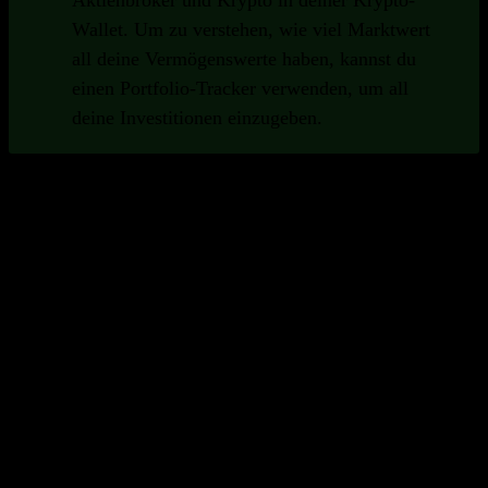
Aktienbroker und Krypto in deiner Krypto-
Wallet. Um zu verstehen, wie viel Marktwert
all deine Vermögenswerte haben, kannst du
einen Portfolio-Tracker verwenden, um all
deine Investitionen einzugeben.
Wichtige Funktionen von Portfolio-
Trackern
Gute Portfolio-Tracker bieten eine Reihe von Funktionen,
die dir als Investor helfen.
Breite Sammlung von Wertpapieren
Um all deine Vermögenswerte an einem
Ort verfolgen zu können, ist es wichtig,
dass dein Portfolio-Tracker viele
verschiedene Wertpapierarten und Börsen