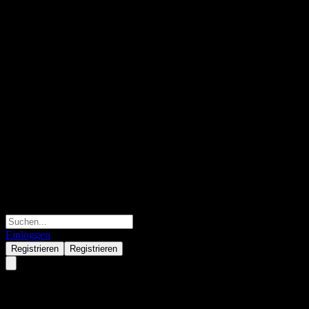
Einloggen
Registrieren
Registrieren
Was ist ein Portfolio-Tracker?