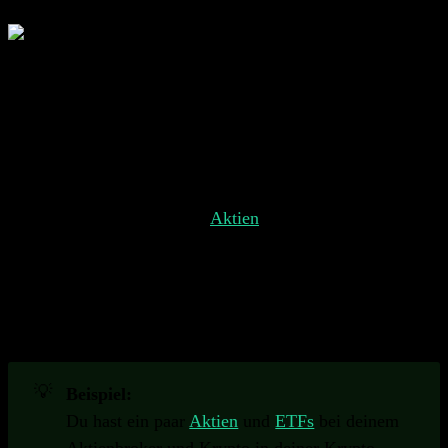
Ein Portfolio-Tracker hilft dir, all deine verschiedenen
Investitionen an einem Ort im Blick zu behalten.
Verständnis von Portfolio-Trackern
Dein Portfolio könnte aus verschiedenen Arten von
Investitionen bestehen, wie
Aktien
, Anleihen, Rohstoffen,
Krypto und mehr. Es kann eine Herausforderung sein, all
diese verschiedenen Arten von Vermögenswerten im Auge
zu behalten. Portfolio-Tracker helfen dir, über deine
Investitionen auf dem Laufenden zu bleiben und bieten
wertvolle Einblicke.
💡
Beispiel:
Du hast ein paar
Aktien
und
ETFs
bei deinem