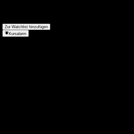
FAQ
Wann hat einen Split durchgeführt?
▼
Zur Watchlist hinzufügen
Kursalarm