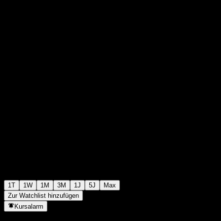
0
+0,00
+0%
00:00 Heute
1T
1W
1M
3M
1J
5J
Max
Zur Watchlist hinzufügen
Kursalarm