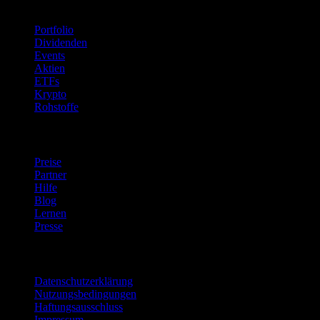
Funktionen
Portfolio
Dividenden
Events
Aktien
ETFs
Krypto
Rohstoffe
company
Preise
Partner
Hilfe
Blog
Lernen
Presse
Rechtliches
Datenschutzerklärung
Nutzungsbedingungen
Haftungsausschluss
Impressum