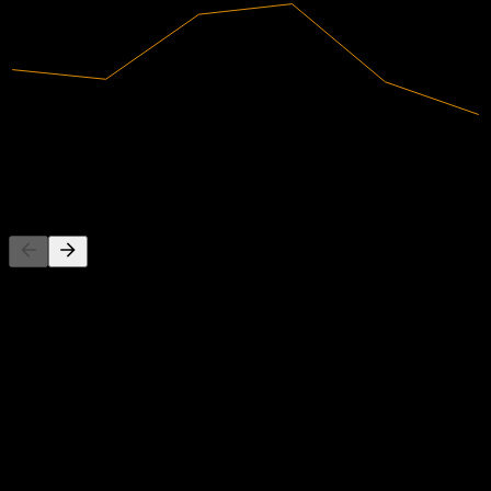
301,12B
Umsatz
-5,38B
Nettogewinn
Wettbewerber
Diese Liste ist eine Analyse basierend auf aktuellen
Marktereignissen. Sie ist keine Anlageempfehlung.
Über
Show more...
CEO
Land
Südkorea
ISIN
KR7001530005