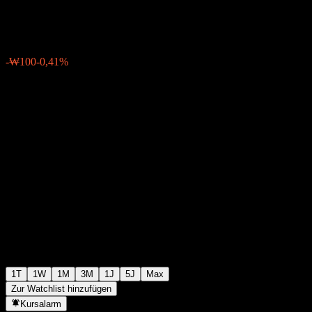
₩24.250
1
-₩100
-0,41%
06:19 Heute
1T
1W
1M
3M
1J
5J
Max
Zur Watchlist hinzufügen
Kursalarm