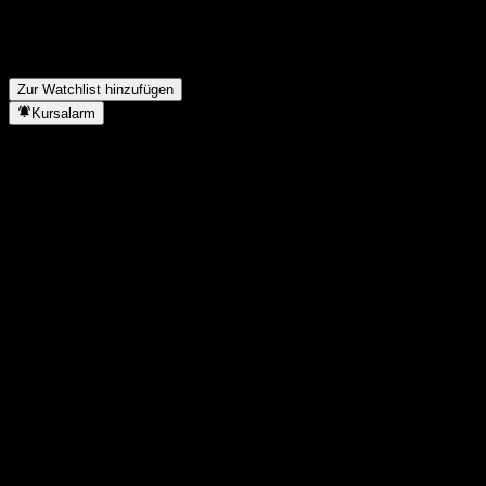
Wie hoch war der Nettogewinn von Di Dongil im letzten Jahr?
▼
Zahlt Di Dongil Dividenden?
▼
In welchem Sektor ist Di Dongil tätig?
▼
Wann hat Di Dongil einen Split durchgeführt?
▼
Zur Watchlist hinzufügen
Kursalarm