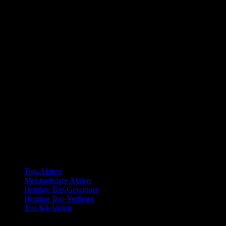
Kollektionen
Top-Aktien
Meistgefolgte Aktien
Heutige Top-Gewinner
Heutige Top-Verlierer
Top KI-Aktien