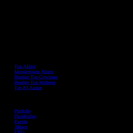
Kollektionen
Top-Aktien
Meistgefolgte Aktien
Heutige Top-Gewinner
Heutige Top-Verlierer
Top KI-Aktien
Funktionen
Portfolio
Dividenden
Events
Aktien
ETFs