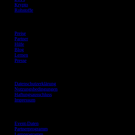
Krypto
Rohstoffe
company
Preise
Partner
Hilfe
Blog
Lernen
Presse
Rechtliches
Datenschutzerklärung
Nutzungsbedingungen
Haftungsausschluss
Impressum
Für Unternehmen
Event-Daten
Partnerprogramm
Lernprogramm