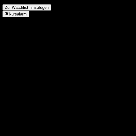
Split durchgeführt?
▼
Zur Watchlist hinzufügen
Kursalarm