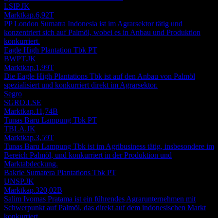
LSIP.JK
Marktkap.
6,92T
PP London Sumatra Indonesia ist im Agrarsektor tätig und
konzentriert sich auf Palmöl, wobei es in Anbau und Produktion
konkurriert.
Eagle High Plantation Tbk PT
BWPT.JK
Marktkap.
1,99T
Die Eagle High Plantations Tbk ist auf den Anbau von Palmöl
spezialisiert und konkurriert direkt im Agrarsektor.
Segro
SGRO.LSE
Marktkap.
11,74B
Tunas Baru Lampung Tbk PT
TBLA.JK
Marktkap.
3,59T
Tunas Baru Lampung Tbk ist im Agribusiness tätig, insbesondere im
Bereich Palmöl, und konkurriert in der Produktion und
Marktabdeckung.
Bakrie Sumatera Plantations Tbk PT
UNSP.JK
Marktkap.
320,02B
Salim Ivomas Pratama ist ein führendes Agrarunternehmen mit
Schwerpunkt auf Palmöl, das direkt auf dem indonesischen Markt
konkurriert.