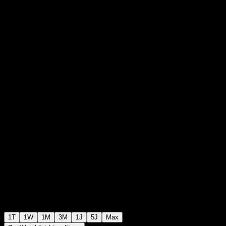
Maatschappij Mopoli N.V.
€238,00
4
+€0,00
+0%
Wednesday 14:12
1T
1W
1M
3M
1J
5J
Max