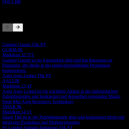
SOFT.BR
Wettbewerber
Diese Liste ist eine Analyse basierend auf aktuellen
Marktereignissen. Sie ist keine Anlageempfehlung.
Gudang Garam Tbk PT
GGRM.JK
Marktkap.
32,57T
Gudang Garam ist im Agrarsektor tätig und hat Interessen an
Plantagen, die direkt in der landwirtschaftlichen Produktion
konkurrieren.
Astra Agro Lestari Tbk PT
AALI.JK
Marktkap.
15,4T
Astra Agro Lestari ist ein wichtiger Akteur in der indonesischen
Palmölindustrie und konkurriert auf demselben regionalen Markt.
Sinar Mas Agro Resources Technology
SMAR.JK
Marktkap.
14,1T
Smart Tbk ist in der Palmölindustrie tätig und konkurriert direkt mit
ähnlichen Produkten und Marktsegmenten.
Pp London Sumatra Indonesia Tbk PT