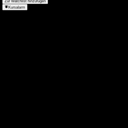
Zur Watchlist hinzufügen
Kursalarm
Statistiken
Tageshoch
238
Tagestief
238
52W-Hoch
238
52W-Tief
238
Volumen
0
Ø Volumen
-
Marktkap.
23,8M
KGV
-
Dividendenrendite
25,17%
Dividende