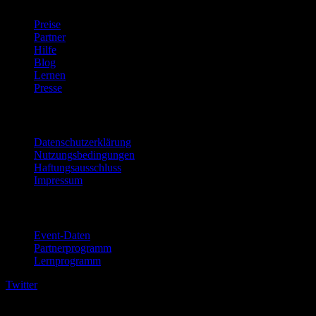
Preise
Partner
Hilfe
Blog
Lernen
Presse
Rechtliches
Datenschutzerklärung
Nutzungsbedingungen
Haftungsausschluss
Impressum
Für Unternehmen
Event-Daten
Partnerprogramm
Lernprogramm
Twitter