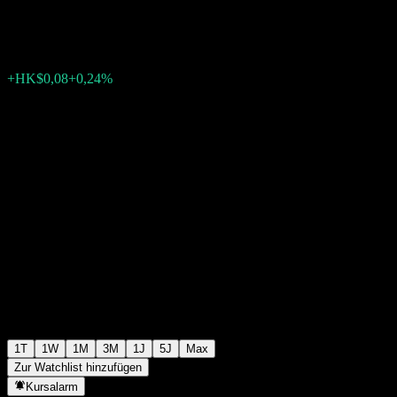
HK$32,90
43
+HK$0,08
+0,24%
08:08 Heute
1T
1W
1M
3M
1J
5J
Max
Zur Watchlist hinzufügen
Kursalarm