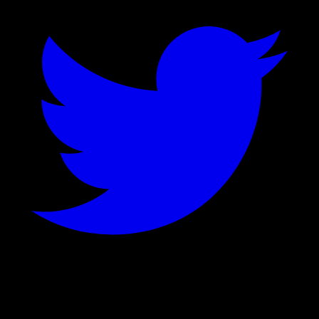
©
2026
Stock Events GmbH