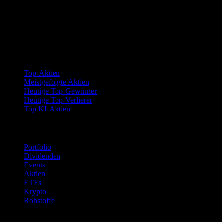
Kollektionen
Top-Aktien
Meistgefolgte Aktien
Heutige Top-Gewinner
Heutige Top-Verlierer
Top KI-Aktien
Funktionen
Portfolio
Dividenden
Events
Aktien
ETFs
Krypto
Rohstoffe
company