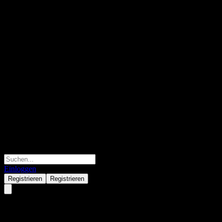
Einloggen
Registrieren
Registrieren
Sunny Side Up Group