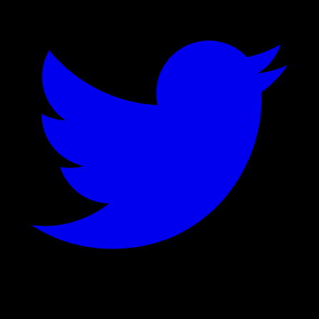
©
2026
Stock Events GmbH