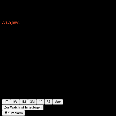
¥1.307
4
-¥1
-0,08%
00:00 Heute
1T
1W
1M
3M
1J
5J
Max
Zur Watchlist hinzufügen
Kursalarm