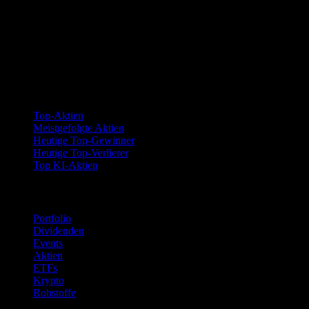
Kollektionen
Top-Aktien
Meistgefolgte Aktien
Heutige Top-Gewinner
Heutige Top-Verlierer
Top KI-Aktien
Funktionen
Portfolio
Dividenden
Events
Aktien
ETFs
Krypto
Rohstoffe