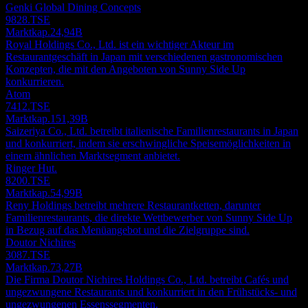
Genki Global Dining Concepts
9828.TSE
Marktkap.
24,94B
Royal Holdings Co., Ltd. ist ein wichtiger Akteur im
Restaurantgeschäft in Japan mit verschiedenen gastronomischen
Konzepten, die mit den Angeboten von Sunny Side Up
konkurrieren.
Atom
7412.TSE
Marktkap.
151,39B
Saizeriya Co., Ltd. betreibt italienische Familienrestaurants in Japan
und konkurriert, indem sie erschwingliche Speisemöglichkeiten in
einem ähnlichen Marktsegment anbietet.
Ringer Hut.
8200.TSE
Marktkap.
54,99B
Reny Holdings betreibt mehrere Restaurantketten, darunter
Familienrestaurants, die direkte Wettbewerber von Sunny Side Up
in Bezug auf das Menüangebot und die Zielgruppe sind.
Doutor Nichires
3087.TSE
Marktkap.
73,27B
Die Firma Doutor Nichires Holdings Co., Ltd. betreibt Cafés und
ungezwungene Restaurants und konkurriert in den Frühstücks- und
ungezwungenen Essenssegmenten.