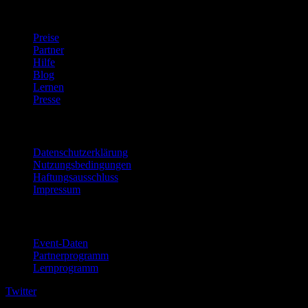
company
Preise
Partner
Hilfe
Blog
Lernen
Presse
Rechtliches
Datenschutzerklärung
Nutzungsbedingungen
Haftungsausschluss
Impressum
Für Unternehmen
Event-Daten
Partnerprogramm
Lernprogramm
Twitter