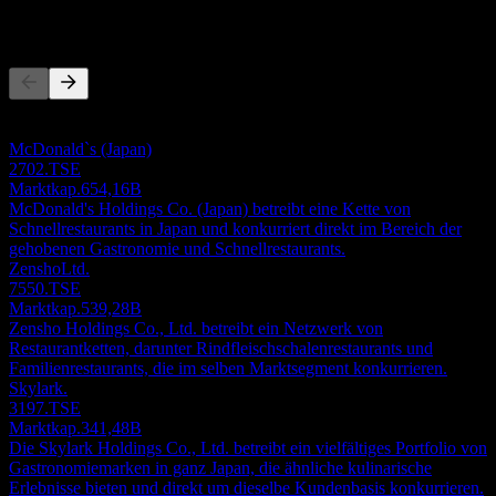
Wettbewerber
Diese Liste ist eine Analyse basierend auf aktuellen
Marktereignissen. Sie ist keine Anlageempfehlung.
McDonald`s (Japan)
2702.TSE
Marktkap.
654,16B
McDonald's Holdings Co. (Japan) betreibt eine Kette von
Schnellrestaurants in Japan und konkurriert direkt im Bereich der
gehobenen Gastronomie und Schnellrestaurants.
ZenshoLtd.
7550.TSE
Marktkap.
539,28B
Zensho Holdings Co., Ltd. betreibt ein Netzwerk von
Restaurantketten, darunter Rindfleischschalenrestaurants und
Familienrestaurants, die im selben Marktsegment konkurrieren.
Skylark.
3197.TSE
Marktkap.
341,48B
Die Skylark Holdings Co., Ltd. betreibt ein vielfältiges Portfolio von
Gastronomiemarken in ganz Japan, die ähnliche kulinarische
Erlebnisse bieten und direkt um dieselbe Kundenbasis konkurrieren.