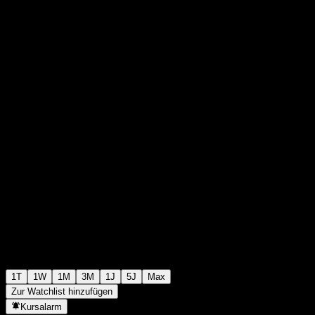
RM0,3950
2
+RM0,00
+0%
Friday 08:43
1T
1W
1M
3M
1J
5J
Max
Zur Watchlist hinzufügen
Kursalarm