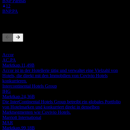
BNP Paribas
12
BNP.PA
Wettbewerber
Diese Liste ist eine Analyse basierend auf aktuellen
Marktereignissen. Sie ist keine Anlageempfehlung.
Accor
AC.PA
Marktkap.
11,49B
Accor ist in der Hotellerie tätig und verwaltet eine Vielzahl von
Hotels, die direkt mit den Immobilien von Covivio Hotels
konkurrieren.
Intercontinental Hotels Group
IHG
Marktkap.
24,36B
Die InterContinental Hotels Group betreibt ein globales Portfolio
von Hotelmarken und konkurriert direkt in denselben
Marktsegmenten wie Covivio Hotels.
Marriott International
MAR
Marktkap.
99,18B