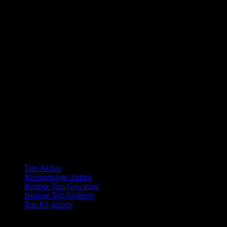
Kollektionen
Top-Aktien
Meistgefolgte Aktien
Heutige Top-Gewinner
Heutige Top-Verlierer
Top KI-Aktien
Funktionen