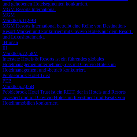
und gehobenen Hotelsegmenten konkurriert.
MGM Resorts International
MGM
Marktkap.
11,99B
MGM Resorts International betreibt eine Reihe von Destination-
Resort-Marken und konkurriert mit Covivio Hotels auf dem Resort-
und Luxushotelmarkt.
iHuman
IH
Marktkap.
72,58M
Interstate Hotels & Resorts ist ein führendes globales
Hotelmanagementunternehmen, das mit Covivio Hotels im
Hotelmanagement und -betrieb konkurriert.
Pebblebrook Hotel Trust
PEB
Marktkap.
2,06B
Pebblebrook Hotel Trust ist ein REIT, der in Hotels und Resorts
investiert und mit Covivio Hotels im Investment und Besitz von
Hotelimmobilien konkurriert.
Über
Covivio Hotels spezialisiert sich auf den Besitz und Betrieb von
Immobilien im Hotelgewerbe. Als börsennotierte