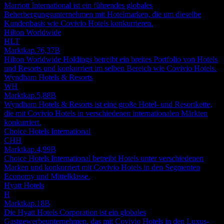
Marriott International ist ein führendes globales
Beherbergungsunternehmen mit Hotelmarken, die um dieselbe
Kundenbasis wie Covivio Hotels konkurrieren.
Hilton Worldwide
HLT
Marktkap.
76,37B
Hilton Worldwide Holdings betreibt ein breites Portfolio von Hotels
und Resorts und konkurriert im selben Bereich wie Covivio Hotels.
Wyndham Hotels & Resorts
WH
Marktkap.
5,88B
Wyndham Hotels & Resorts ist eine große Hotel- und Resortkette,
die mit Covivio Hotels in verschiedenen internationalen Märkten
konkurriert.
Choice Hotels International
CHH
Marktkap.
4,99B
Choice Hotels International betreibt Hotels unter verschiedenen
Marken und konkurriert mit Covivio Hotels in den Segmenten
Economy und Mittelklasse.
Hyatt Hotels
H
Marktkap.
18B
Die Hyatt Hotels Corporation ist ein globales
Gastgewerbeunternehmen, das mit Covivio Hotels in den Luxus-