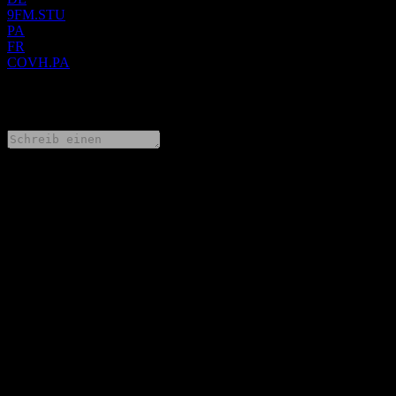
9FM.STU
PA
FR
COVH.PA
0 Comments
Teile deine Gedanken
FAQ
Wie ist der Aktienkurs von Covivio Hotels heute?
▼
Was ist das Covivio Hotels-Aktien-Symbol?
▼
Steigt der Aktienkurs von Covivio Hotels?
▼
Was ist die Marktkapitalisierung von Covivio Hotels?
▼
Wie hoch war der Umsatz von Covivio Hotels im letzten Jahr?
▼
Wie hoch war der Nettogewinn von Covivio Hotels im letzten
Jahr?
▼
Zahlt Covivio Hotels Dividenden?
▼