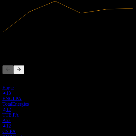
695,3M
Umsatz
307,7M
Nettogewinn
Andere folgen auch
Diese Liste basiert auf den Watchlisten von Stock Events-Nutzern,
die 9FM.F folgen. Es ist keine Anlageempfehlung.
Engie
13
ENGI.PA
TotalEnergies
12
TTE.PA
Axa
12
CS.PA