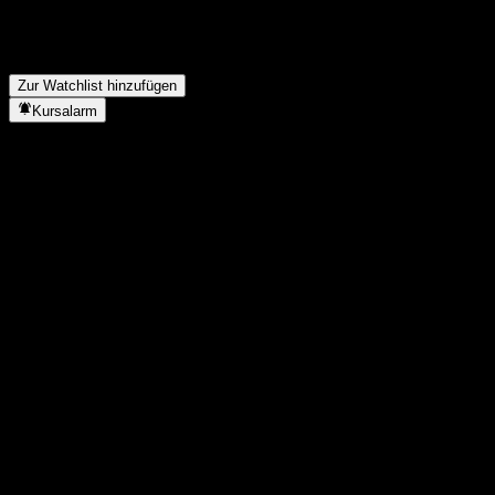
Wie viele Mitarbeiter hat Covivio Hotels?
▼
In welchem Sektor ist Covivio Hotels tätig?
▼
Wann hat Covivio Hotels einen Split durchgeführt?
▼
Wo hat Covivio Hotels seinen Hauptsitz?
▼
Zur Watchlist hinzufügen
Kursalarm