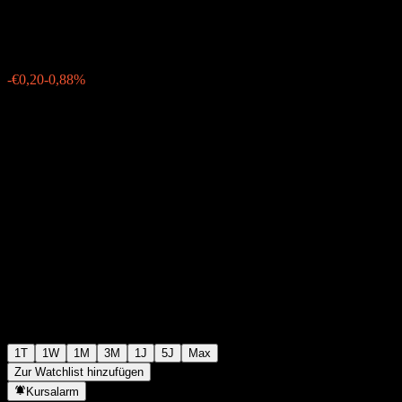
€22,50
62
-€0,20
-0,88%
06:04 Heute
1T
1W
1M
3M
1J
5J
Max
Zur Watchlist hinzufügen
Kursalarm