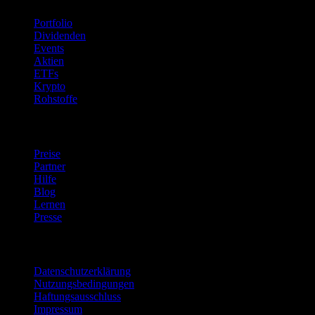
Portfolio
Dividenden
Events
Aktien
ETFs
Krypto
Rohstoffe
company
Preise
Partner
Hilfe
Blog
Lernen
Presse
Rechtliches
Datenschutzerklärung
Nutzungsbedingungen
Haftungsausschluss
Impressum