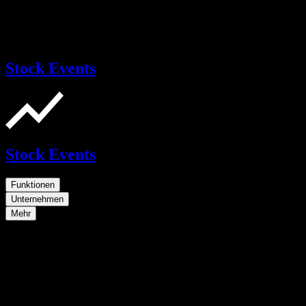
Stock Events
Stock Events
Funktionen
Unternehmen
Mehr