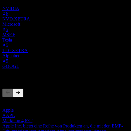
die A5A0.MU folgen. Es ist keine Anlageempfehlung.
NVIDIA
6
NVD.XETRA
Microsoft
5
MSF.F
Tesla
5
TL0.XETRA
Alphabet
5
GOOGL
Wettbewerber
Diese Liste ist eine Analyse basierend auf aktuellen
Marktereignissen. Sie ist keine Anlageempfehlung.
Apple
AAPL
Marktkap.
4,63T
Apple Inc. bietet eine Reihe von Produkten an, die mit den EMF-