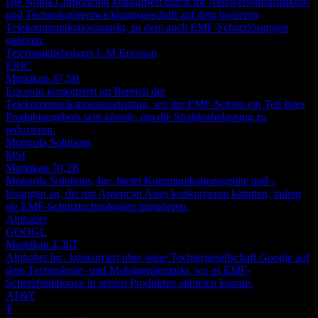
Die Nokia Corporation konkurriert durch ihr Netzwerkinfrastruktur-
und Technologieentwicklungsgeschäft auf dem breiteren
Telekommunikationsmarkt, zu dem auch EMF-Schutzlösungen
gehören.
Telefonaktiebolaget L M Ericsson
ERIC
Marktkap.
37,5B
Ericsson konkurriert im Bereich der
Telekommunikationsausrüstung, wo der EMF-Schutz ein Teil ihres
Produktangebots sein könnte, um die Strahlenbelastung zu
reduzieren.
Motorola Solutions
MSI
Marktkap.
70,2B
Motorola Solutions, Inc. bietet Kommunikationsgeräte und -
lösungen an, die mit American Aires konkurrieren könnten, indem
sie EMF-Schutztechnologien integrieren.
Alphabet
GOOGL
Marktkap.
4,36T
Alphabet Inc. konkurriert über seine Tochtergesellschaft Google auf
dem Technologie- und Mobilgerätemarkt, wo es EMF-
Schutzfunktionen in seinen Produkten anbieten könnte.
AT&T
T