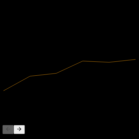
Finanzen
-46,69%
Gewinnmarge
Unprofitabel
2019
2020
2021
2022
2023
2024
12,14M
Umsatz
-5,67M
Nettogewinn
Andere folgen auch
Diese Liste basiert auf den Watchlisten von Stock Events-Nutzern,