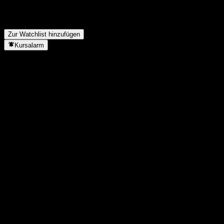
Jahr?
▼
In welchem Sektor ist American Aires tätig?
▼
Wann hat American Aires einen Split durchgeführt?
▼
Zur Watchlist hinzufügen
Kursalarm