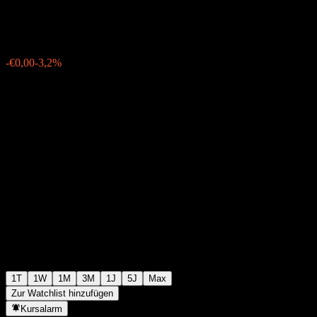
€0,021200
71
-€0,00
-3,2%
Thursday 07:15
1T
1W
1M
3M
1J
5J
Max
Zur Watchlist hinzufügen
Kursalarm