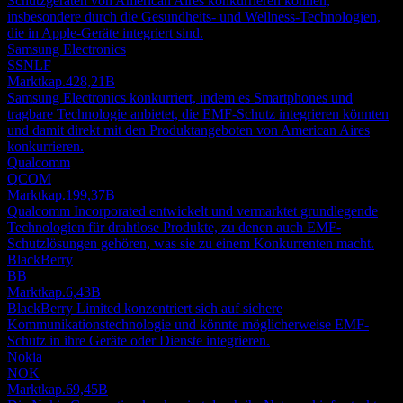
Schutzgeräten von American Aires konkurrieren können,
insbesondere durch die Gesundheits- und Wellness-Technologien,
die in Apple-Geräte integriert sind.
Samsung Electronics
SSNLF
Marktkap.
428,21B
Samsung Electronics konkurriert, indem es Smartphones und
tragbare Technologie anbietet, die EMF-Schutz integrieren könnten
und damit direkt mit den Produktangeboten von American Aires
konkurrieren.
Qualcomm
QCOM
Marktkap.
199,37B
Qualcomm Incorporated entwickelt und vermarktet grundlegende
Technologien für drahtlose Produkte, zu denen auch EMF-
Schutzlösungen gehören, was sie zu einem Konkurrenten macht.
BlackBerry
BB
Marktkap.
6,43B
BlackBerry Limited konzentriert sich auf sichere
Kommunikationstechnologie und könnte möglicherweise EMF-
Schutz in ihre Geräte oder Dienste integrieren.
Nokia
NOK
Marktkap.
69,45B