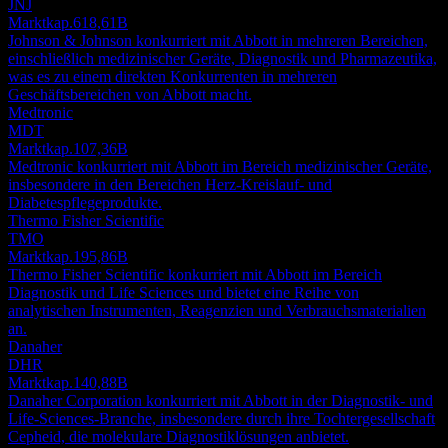
JNJ
Marktkap.
618,61B
Johnson & Johnson konkurriert mit Abbott in mehreren Bereichen,
einschließlich medizinischer Geräte, Diagnostik und Pharmazeutika,
was es zu einem direkten Konkurrenten in mehreren
Geschäftsbereichen von Abbott macht.
Medtronic
MDT
Marktkap.
107,36B
Medtronic konkurriert mit Abbott im Bereich medizinischer Geräte,
insbesondere in den Bereichen Herz-Kreislauf- und
Diabetespflegeprodukte.
Thermo Fisher Scientific
TMO
Marktkap.
195,86B
Thermo Fisher Scientific konkurriert mit Abbott im Bereich
Diagnostik und Life Sciences und bietet eine Reihe von
analytischen Instrumenten, Reagenzien und Verbrauchsmaterialien
an.
Danaher
DHR
Marktkap.
140,88B
Danaher Corporation konkurriert mit Abbott in der Diagnostik- und
Life-Sciences-Branche, insbesondere durch ihre Tochtergesellschaft
Cepheid, die molekulare Diagnostiklösungen anbietet.