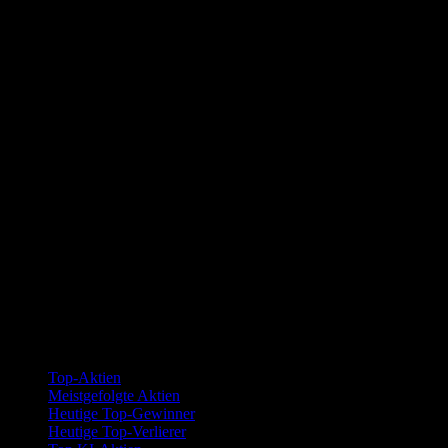
Kollektionen
Top-Aktien
Meistgefolgte Aktien
Heutige Top-Gewinner
Heutige Top-Verlierer