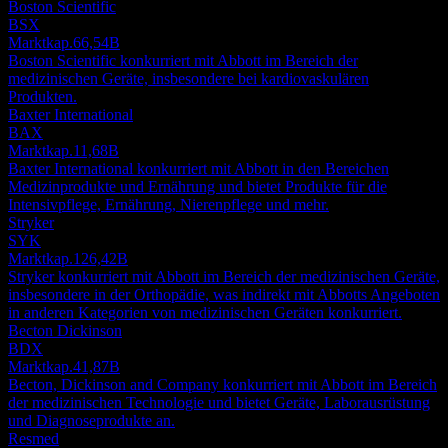
Boston Scientific
BSX
Marktkap.
66,54B
Boston Scientific konkurriert mit Abbott im Bereich der
medizinischen Geräte, insbesondere bei kardiovaskulären
Produkten.
Baxter International
BAX
Marktkap.
11,68B
Baxter International konkurriert mit Abbott in den Bereichen
Medizinprodukte und Ernährung und bietet Produkte für die
Intensivpflege, Ernährung, Nierenpflege und mehr.
Stryker
SYK
Marktkap.
126,42B
Stryker konkurriert mit Abbott im Bereich der medizinischen Geräte,
insbesondere in der Orthopädie, was indirekt mit Abbotts Angeboten
in anderen Kategorien von medizinischen Geräten konkurriert.
Becton Dickinson
BDX
Marktkap.
41,87B
Becton, Dickinson and Company konkurriert mit Abbott im Bereich
der medizinischen Technologie und bietet Geräte, Laborausrüstung
und Diagnoseprodukte an.
Resmed