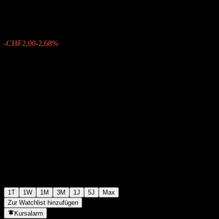
CHF72,50
4475
-CHF2,00
-2,68%
Friday 07:01
1T
1W
1M
3M
1J
5J
Max
Zur Watchlist hinzufügen
Kursalarm