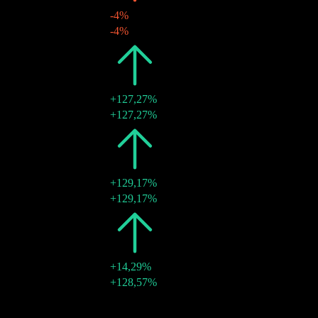
-4%
16 Dez. 2024
€2,40
-4%
2023
€2,50
+127,27%
18 Dez. 2023
€2,50
+127,27%
2022
€1,10
+129,17%
16 Dez. 2022
€1,10
+129,17%
2021
€0,48
+14,29%
16 Dez. 2021
€0,48
+128,57%
2020
€0,42
-
16 Dez. 2020
€0,21
-