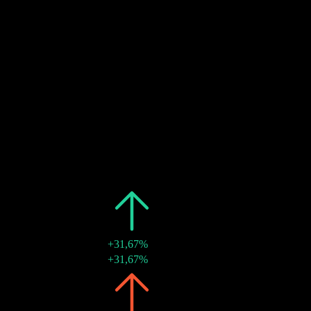
16
DEC
27
Dividendenabschlag
Geschätzt
16
DEC
27
Dividendenzahlung
Geschätzt
Vergangen
Datum
Betrag
Änderung
2025
€3,16
+31,67%
16 Dez. 2025
€3,16
+31,67%
2024
€2,40