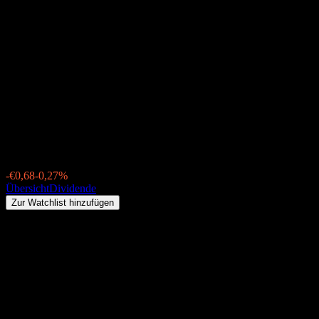
LBBW Mobilität der Zukunft I
(DE000A2PR6L9.FUND)
Dividende 2026: Historie, Ex-
Dividendentermine &
Dividendenrendite
€252,40
-€0,68
-0,27%
Friday 00:00
Übersicht
Dividende
Zur Watchlist hinzufügen
Dividendenrendite
1,25%
Dividendenbetrag
€3,16
Letzter Ex-Dividendentag
Dez. 16, 2025
Letzter Zahltag
Dez. 16, 2025