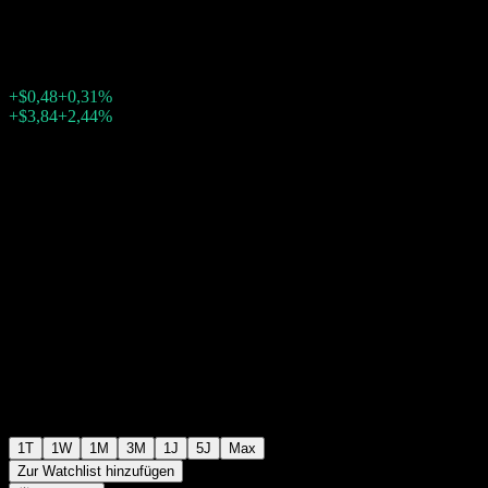
$157,18
1650
+$0,48
+0,31%
Thursday 20:04
+$3,84
+2,44%
Thursday 23:59
Nachbörslich
1T
1W
1M
3M
1J
5J
Max
Zur Watchlist hinzufügen