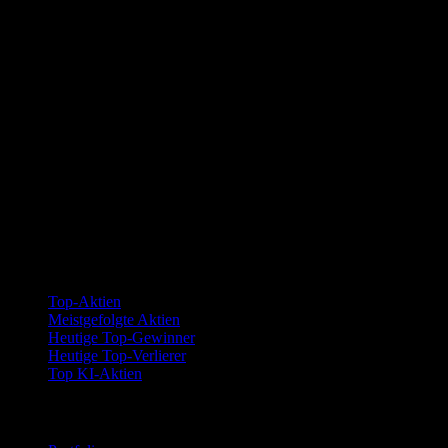
Kollektionen
Top-Aktien
Meistgefolgte Aktien
Heutige Top-Gewinner
Heutige Top-Verlierer
Top KI-Aktien
Funktionen