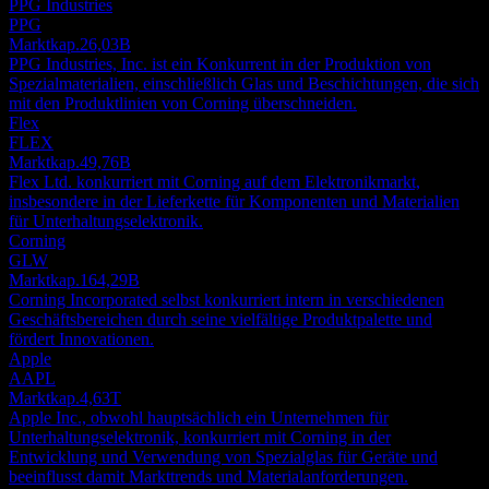
PPG Industries
PPG
Marktkap.
26,03B
PPG Industries, Inc. ist ein Konkurrent in der Produktion von
Spezialmaterialien, einschließlich Glas und Beschichtungen, die sich
mit den Produktlinien von Corning überschneiden.
Flex
FLEX
Marktkap.
49,76B
Flex Ltd. konkurriert mit Corning auf dem Elektronikmarkt,
insbesondere in der Lieferkette für Komponenten und Materialien
für Unterhaltungselektronik.
Corning
GLW
Marktkap.
164,29B
Corning Incorporated selbst konkurriert intern in verschiedenen
Geschäftsbereichen durch seine vielfältige Produktpalette und
fördert Innovationen.
Apple
AAPL
Marktkap.
4,63T
Apple Inc., obwohl hauptsächlich ein Unternehmen für
Unterhaltungselektronik, konkurriert mit Corning in der
Entwicklung und Verwendung von Spezialglas für Geräte und
beeinflusst damit Markttrends und Materialanforderungen.