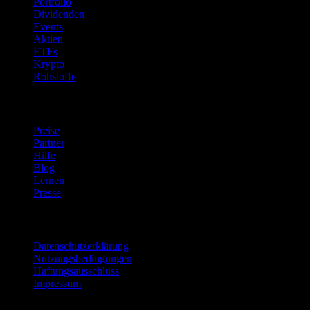
Portfolio
Dividenden
Events
Aktien
ETFs
Krypto
Rohstoffe
company
Preise
Partner
Hilfe
Blog
Lernen
Presse
Rechtliches
Datenschutzerklärung
Nutzungsbedingungen
Haftungsausschluss
Impressum