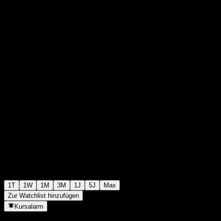
0
+0,00
+0%
00:00 Heute
1T
1W
1M
3M
1J
5J
Max
Zur Watchlist hinzufügen
Kursalarm