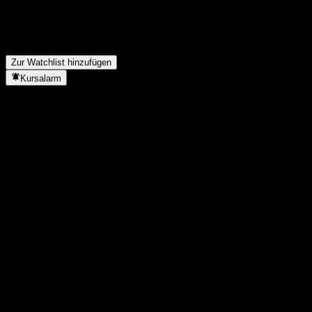
FAQ
Wann hat einen Split durchgeführt?
▼
Zur Watchlist hinzufügen
Kursalarm