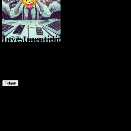
Investmentidiot
@
Investmentidiot
30
Positionen
67
Follower
61
Gefolgt
Folgen