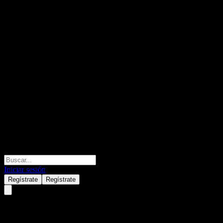
Iniciar sesión
Regístrate
Regístrate
Shandong Gold MiningLtd