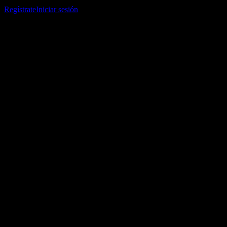
listas de seguimiento y seguir tu portafolio o dividendos.
Regístrate
Iniciar sesión