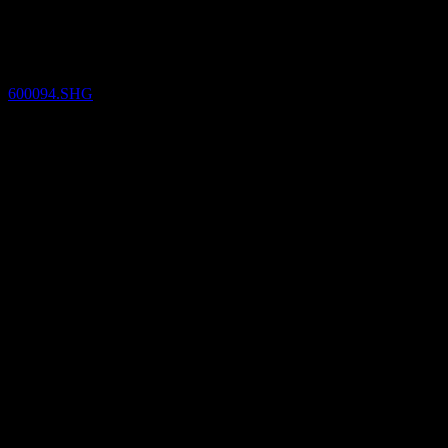
Resultados financieros
600094.SHG
30
Apr
Confirmado
Apr 21
Aug 21
Nov 21
Apr 22
-0,03
0,01
0,04
0,08
Detalles
EPS esperado
N/D
BPA real