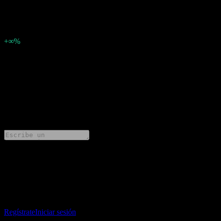
-0.0338
Sorpresa en BPA
-0,03
Porcentaje de sorpresa
+∞%
Descripción
Greattown (600094.SHG) ha informado ganancias de -0.0338 por
acción para .
0 Comments
Comparte tus ideas
Descarga la app Stock Events
Regístrate en una cuenta de Stock Events para crear tus propias
listas de seguimiento y seguir tu portafolio o dividendos.
Regístrate
Iniciar sesión