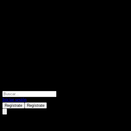
Iniciar sesión
Regístrate
Regístrate
Greattown (600094.SHG) null