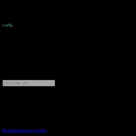
0.41
Sorpresa en BPA
0,41
Porcentaje de sorpresa
+∞%
Descripción
Nama Chemicals (2210.SR) ha informado ganancias de 0.41 por
acción para Q2 2021.
0 Comments
Comparte tus ideas
Descarga la app Stock Events
Regístrate en una cuenta de Stock Events para crear tus propias
listas de seguimiento y seguir tu portafolio o dividendos.
Regístrate
Iniciar sesión