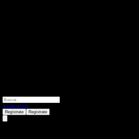
Iniciar sesión
Regístrate
Regístrate
Nama Chemicals (2210.SR) Q2