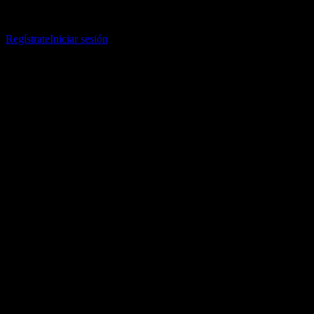
Descarga la app Stock Events
Regístrate en una cuenta de Stock Events para crear tus propias
listas de seguimiento y seguir tu portafolio o dividendos.
Regístrate
Iniciar sesión