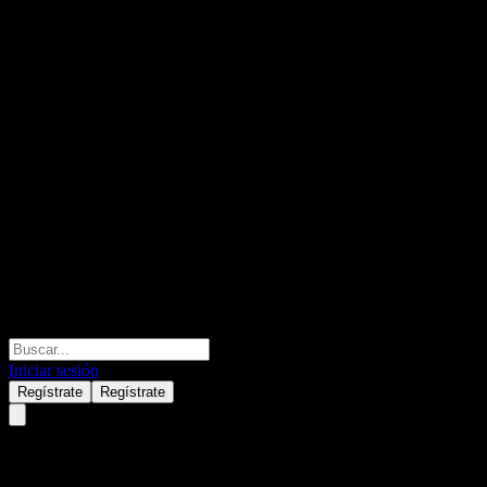
Iniciar sesión
Regístrate
Regístrate
XAI Floating Rate &