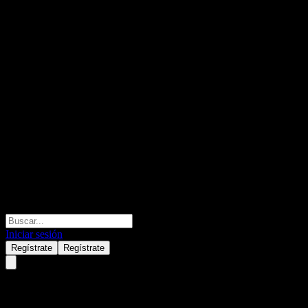
Iniciar sesión
Regístrate
Regístrate
Shandong Gold MiningLtd