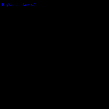
listas de seguimiento y seguir tu portafolio o dividendos.
Regístrate
Iniciar sesión