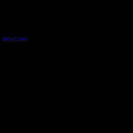
(600547.SHG) Q4 2023
Resultados financieros
600547.SHG
27
Oct
Confirmado
Q4 2022
Q2 2023
Q3 2023
Q4 2023
0,06
0,07
0,09
0,1
Detalles
EPS esperado