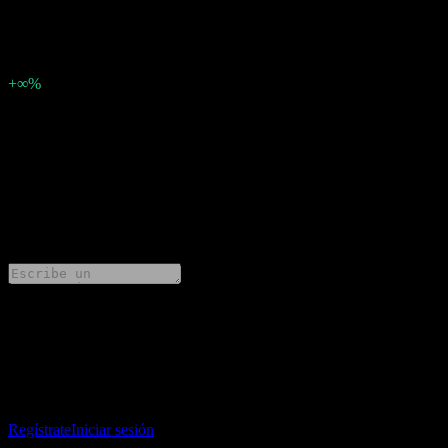
0.36
Sorpresa en BPA
0,36
Porcentaje de sorpresa
+∞%
Descripción
CareTrust REIT (CTRE) ha informado ganancias de 0.36 por
acción para Q4 2023.
0 Comments
Comparte tus ideas
Descarga la app Stock Events
Regístrate en una cuenta de Stock Events para crear tus propias
listas de seguimiento y seguir tu portafolio o dividendos.
Regístrate
Iniciar sesión