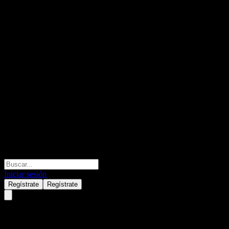
Iniciar sesión
Regístrate
Regístrate
CareTrust REIT (CTRE) Q4