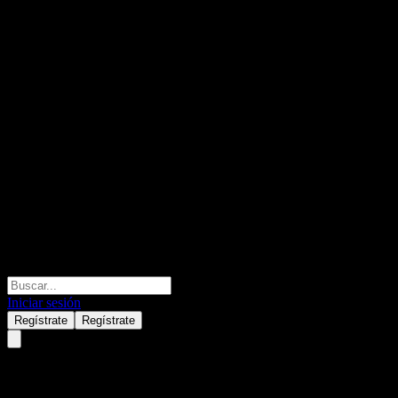
Iniciar sesión
Regístrate
Regístrate
Advicenne (ALDVI.PA) Q1