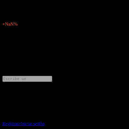
N/D
Sorpresa en BPA
0
Porcentaje de sorpresa
+NaN%
Descripción
Advicenne (ALDVI.PA) publicará los resultados financieros de Q1
2024 el mayo 14, 2024.
0 Comments
Comparte tus ideas
Descarga la app Stock Events
Regístrate en una cuenta de Stock Events para crear tus propias
listas de seguimiento y seguir tu portafolio o dividendos.
Regístrate
Iniciar sesión