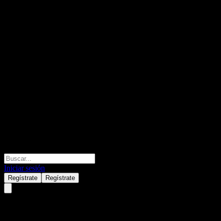
Iniciar sesión
Regístrate
Regístrate
Sap (SAP) Q4 2024
Resultados