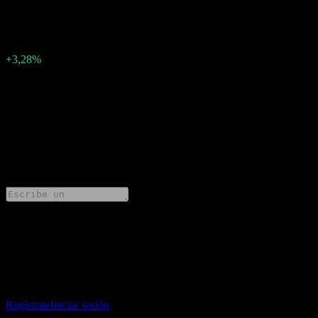
1.3694943
Sorpresa en BPA
0,04
Porcentaje de sorpresa
+3,28%
Descripción
Sap (SAP) ha informado ganancias de 1.3694943 por acción para
Q4 2024.
0 Comments
Comparte tus ideas
Descarga la app Stock Events
Regístrate en una cuenta de Stock Events para crear tus propias
listas de seguimiento y seguir tu portafolio o dividendos.
Regístrate
Iniciar sesión