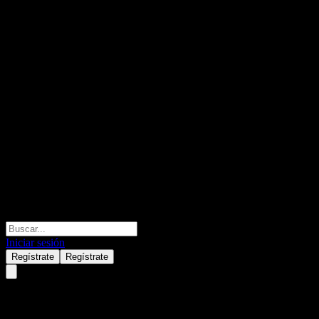
Iniciar sesión
Regístrate
Regístrate
CareTrust REIT (CTRE) Q2 20