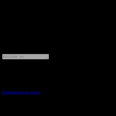
0
Porcentaje de sorpresa
+0%
Descripción
CareTrust REIT (CTRE) ha informado ganancias de 0.36 por acción 
0 Comments
Comparte tus ideas
Descarga la app Stock Events
Regístrate en una cuenta de Stock Events para crear tus propias listas 
Regístrate
Iniciar sesión