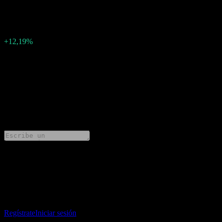
0.4470444
Sorpresa en BPA
0,05
Porcentaje de sorpresa
+12,19%
Descripción
Advantest (ADTTF) ha informado ganancias de 0.4470444 por
acción para Q1 2025.
0 Comments
Comparte tus ideas
Descarga la app Stock Events
Regístrate en una cuenta de Stock Events para crear tus propias
listas de seguimiento y seguir tu portafolio o dividendos.
Regístrate
Iniciar sesión