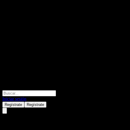
Iniciar sesión
Regístrate
Regístrate
Advantest (ADTTF) Q1 2025