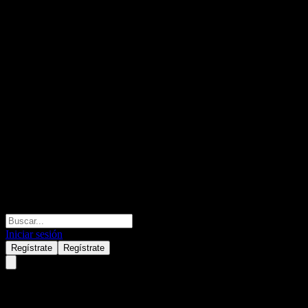
Iniciar sesión
Regístrate
Regístrate
Astera Labs (ALAB.MX) Q1