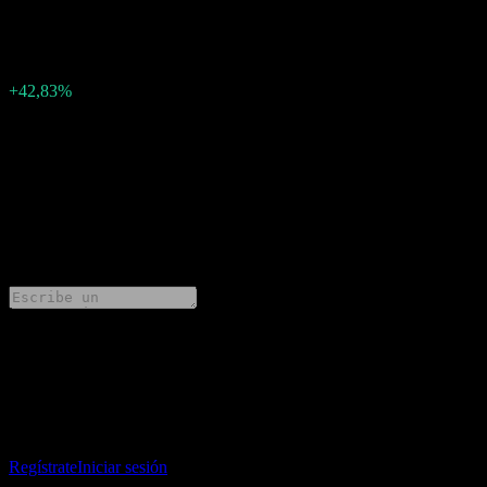
7.627106
Sorpresa en BPA
2,29
Porcentaje de sorpresa
+42,83%
Descripción
Astera Labs (ALAB.MX) ha informado ganancias de 7.627106 por
acción para Q1 2025.
0 Comments
Comparte tus ideas
Descarga la app Stock Events
Regístrate en una cuenta de Stock Events para crear tus propias
listas de seguimiento y seguir tu portafolio o dividendos.
Regístrate
Iniciar sesión