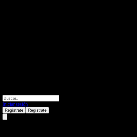
Iniciar sesión
Regístrate
Regístrate
PNE (1PNE.MI) Q2 2025