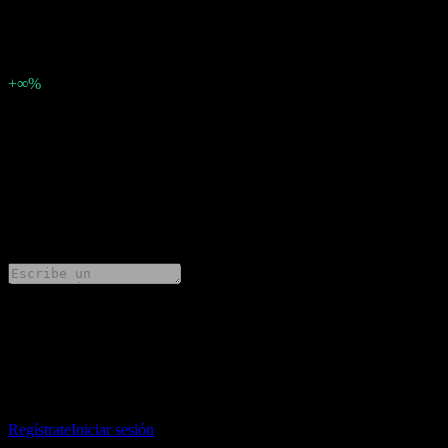
-0.13457586527
Sorpresa en BPA
-0,13
Porcentaje de sorpresa
+∞%
Descripción
PNE (1PNE.MI) ha informado ganancias de -0.13457586527 por
acción para Q2 2025.
0 Comments
Comparte tus ideas
Descarga la app Stock Events
Regístrate en una cuenta de Stock Events para crear tus propias
listas de seguimiento y seguir tu portafolio o dividendos.
Regístrate
Iniciar sesión