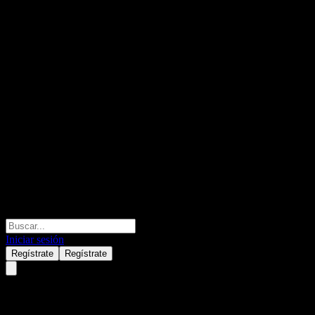
Iniciar sesión
Regístrate
Regístrate
Ali (3041.TW) Q1 2025