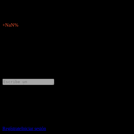
N/D
Sorpresa en BPA
0
Porcentaje de sorpresa
+NaN%
Descripción
Ali (3041.TW) publicará los resultados financieros de Q1 2025 el
marzo 26, 2025.
0 Comments
Comparte tus ideas
Descarga la app Stock Events
Regístrate en una cuenta de Stock Events para crear tus propias
listas de seguimiento y seguir tu portafolio o dividendos.
Regístrate
Iniciar sesión