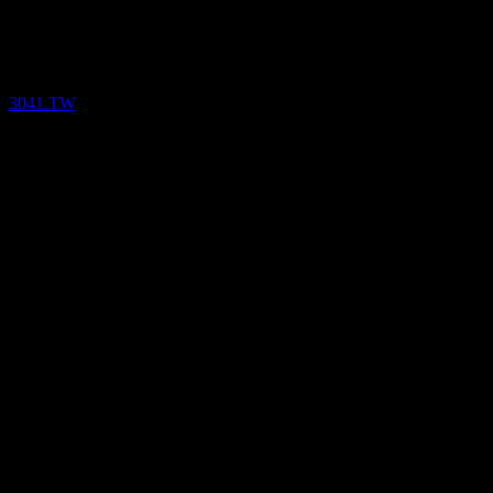
Resultados financieros
3041.TW
26
Mar
Confirmado
Q2 2024
Q3 2024
Q4 2024
Q1 2025
999
333
-333
-999
Detalles
EPS esperado
N/D
BPA real