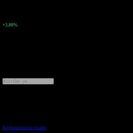
0.3137365
Sorpresa en BPA
0,01
Porcentaje de sorpresa
+3,88%
Descripción
Mowi ASA (MHGVY) ha informado ganancias de 0.3137365 por
acción para Q2 2025.
0 Comments
Comparte tus ideas
Descarga la app Stock Events
Regístrate en una cuenta de Stock Events para crear tus propias
listas de seguimiento y seguir tu portafolio o dividendos.
Regístrate
Iniciar sesión