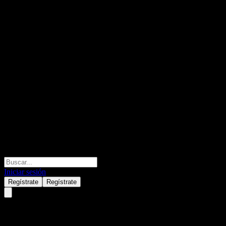
Iniciar sesión
Regístrate
Regístrate
Mowi ASA (MHGVY) Q2 2025