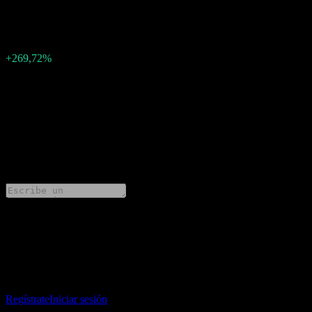
-0.7
Sorpresa en BPA
-1,11
Porcentaje de sorpresa
+269,72%
Descripción
Core Natural Resources (CNR) ha informado ganancias de -0.7 por
acción para Q3 2025.
0 Comments
Comparte tus ideas
Descarga la app Stock Events
Regístrate en una cuenta de Stock Events para crear tus propias
listas de seguimiento y seguir tu portafolio o dividendos.
Regístrate
Iniciar sesión