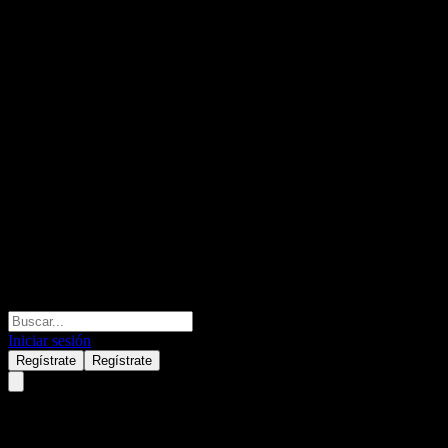
Iniciar sesión
Regístrate
Regístrate
Core Natural Resources (CNR)