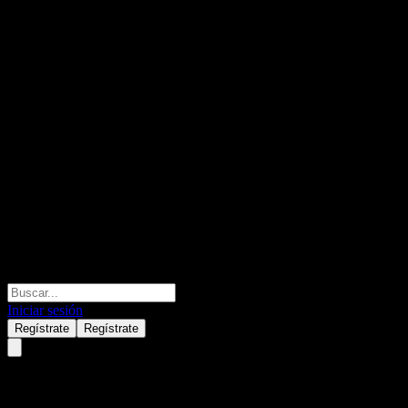
Iniciar sesión
Regístrate
Regístrate
Avanti Helium (AVN.V) Q3 202