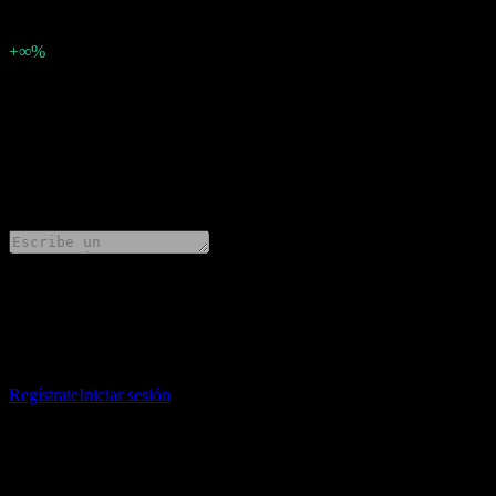
-0
Porcentaje de sorpresa
+∞%
Descripción
Avanti Helium (AVN.V) ha informado ganancias de -0.00404976858 
0 Comments
Comparte tus ideas
Descarga la app Stock Events
Regístrate en una cuenta de Stock Events para crear tus propias listas 
Regístrate
Iniciar sesión