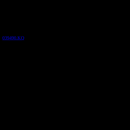
(039490.KQ) Q4 2025
Resultados financieros
039490.KQ
30
Oct
Confirmado
Q1 2025
Q2 2025
Q3 2025
Q4 2025
999
10.588,49
20.177,98
29.767,47
Detalles
EPS esperado