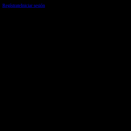
listas de seguimiento y seguir tu portafolio o dividendos.
Regístrate
Iniciar sesión